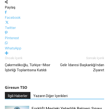
Paylaş
Facebook
Twitter
Pinterest
WhatsApp
Önceki İçerik
Sonraki İçerik
Çakırmelikoğlu, Türkiye–Mısır
Gelir İdaresi Başkanlığı’ndan
İşbirliği Toplantısına Katıldı
Ziyaret
Giresun TSO
İlgili Haberler
Yazarın Diğer İçerikleri
Forklift Mesleki Yeterlilik Belgesi Sınavı